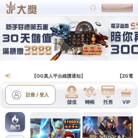
3A娛樂城登入口官網
開
啟
資
主
要
搜尋
訊
選
首頁
»
3A娛樂城帶給您無盡的遊戲樂趣和刺激
單
搜尋
欄
近期文章
3A娛樂城帶給您無盡的
智慧與勇氣的最終試煉！3A娛樂城德州撲克高手齊聚一堂
遊戲樂趣和刺激
3A娛樂城天天簽到送好禮！累積好運讓你的帳戶餘額天天增長
質感設計再進化，3A娛樂城打造最舒適的視聽饗宴
作者:
ap_admin
發佈日期:
2025 年 8 月 28 日
不需等待實體賽事，3A娛樂城虛擬體育24小時不停歇
3A娛樂城超高留存率娛樂品牌，玩家一致優質好評
3A娛樂城
藉著東南亞的博彩資訊專家、豐富經驗的服
務團隊、創新的遊戲軟體開發建立，出金快速的全面
娛樂城遊戲，完全不用擔心註冊王者會有任何問題，
近期留言
安心又穩定，另外3A娛樂城也保證所有註冊的都可以
尚無留言可供顯示。
得到最安全完善的保障，公正又公平的娛樂城，是許
多玩家喜愛的重點要素之一。5分鐘致富最佳首選！經