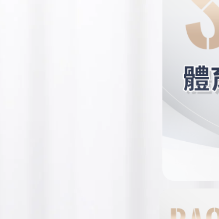
體育博彩
資
搜尋
訊
搜
尋
欄
近期文章
智慧與勇氣的最終試煉！3A娛樂城德州撲克高
手齊聚一堂
3A娛樂城天天簽到送好禮！累積好運讓你的帳
戶餘額天天增長
質感設計再進化，3A娛樂城打造最舒適的視聽
饗宴
不需等待實體賽事，3A娛樂城虛擬體育24小時
不停歇
3A娛樂城超高留存率娛樂品牌，玩家一致優質
好評