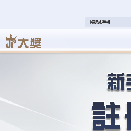
3A娛樂城登入口官
首頁
»
電
網
3A娛樂登入口最新官方網址推薦，多項防詐騙
手法分享，有體育博彩、真人視訊、黃金期
權、彩球、彩票、電子遊藝、德州撲克等其他
遊戲，3A娛樂城一次滿足您所有享受。
3a娛樂城app
3a娛樂城dcard
3a娛樂城下載
3a娛樂城下載
3a娛樂城出金
3a娛樂城合法嗎