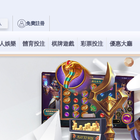
家樂、老虎機、體育投
獨家優惠，專精於在線
皆通過GLI國際認證
呈現各種經典、有趣、
先進的硬體設備，擁有
神話、卡通等。遊戲的
。提供最高娛樂享受予
精挑細選且受嚴格訓