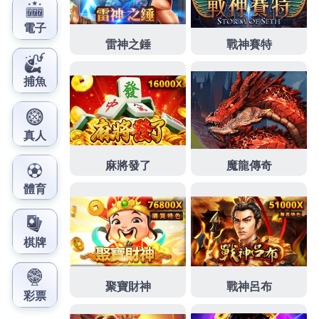
續保持遊戲更新換代。
分類:
3A娛樂城
上一篇文章
3A娛樂城可以與其他玩家和真人荷官進行互動
下一篇文章
3A娛樂城擁有超過億的高資本額作為保障，讓玩家們
都可以放心的遊玩