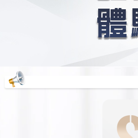
3a娛樂城官網
3a娛樂城登入
3a娛樂城註冊
3a娛樂城詐騙
3a娛樂城詐騙
3a娛樂城評價
3a娛樂城評價
彩票遊戲
棋牌遊戲
真人百家樂
真人麻將
範例頁面
電子遊戲