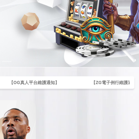
下一篇文章
娛樂城定義快樂新標準