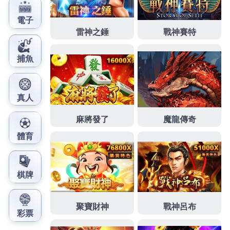
博彩與彩票遊戲等多元選擇，以最誠信和嚴格的態
度，提供24小時、全年無休提款服務,致力保護玩家的
個人隱私及合法權益，保證交易過程的安全。3-6分鐘
內即時出金，款項皆由第三方金流撥款至您的帳戶。
提供包括首存優惠和免費試玩金在內的新手註冊禮，
讓新玩家能在不花錢的情況下體驗遊戲。
分類:
3A娛樂城
上一篇文章
3A娛樂城用趣味闖關模式，讓每一次遊戲都充滿挑戰
與驚喜
下一篇文章
3A娛樂城讓新玩家能在不花錢的情況下體驗遊戲