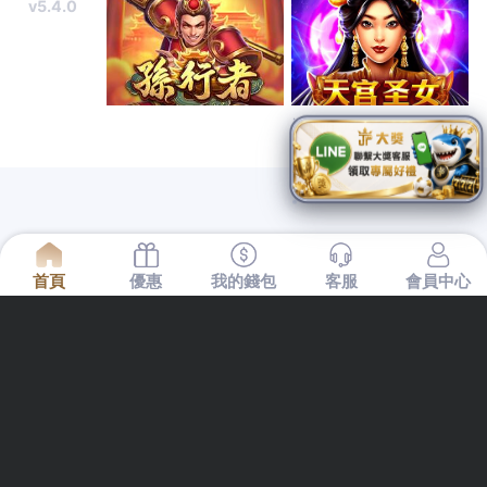
3A娛樂城提供體育、真人、電子、彩球、棋牌、捕魚等六大類遊戲，讓
玩家擁有最多樣的遊戲體驗，幾乎全球各地大大小小的電競賽事投注都
能在泛亞裡面找到。