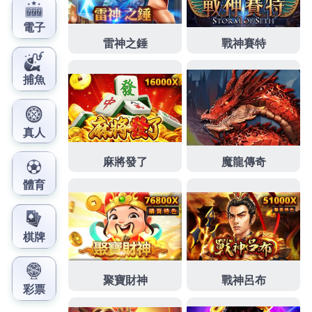
了外型出眾、專業素養極高的多國荷官，透過4K高解
析度鏡頭，將賭場的奢華感實時傳送到您的螢幕，在
這裡，您可以感受到發牌時的清脆聲響，也能透過聊
天室與優雅的荷官即時互動，體驗最真實的博弈溫
度。
分類:
3A娛樂城
上一篇文章
免費體驗金送到手，3A娛樂城邀您零風險試玩百款遊
戲
下一篇文章
精彩遊戲不間斷，盡在3A娛樂城