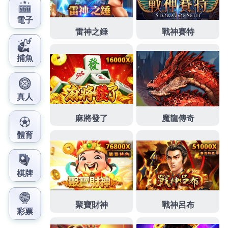
用經國際認證的公平公正遊戲系統，杜絕任何作弊可
能，讓每位玩家都能在完全透明的環境下公平競爭，
憑實力贏得屬於自己的獎金，快來跟上我們的步伐，
解鎖屬於這個時代最新、最潮的頂級線上博弈盛宴。
分類:
3A娛樂城
上一篇文章
3A娛樂城提供穩定安全的娛樂服務，讓玩家玩得更安
心
下一篇文章
3A娛樂城解鎖屬於這個時代最新、最潮的頂級線上博
弈盛宴