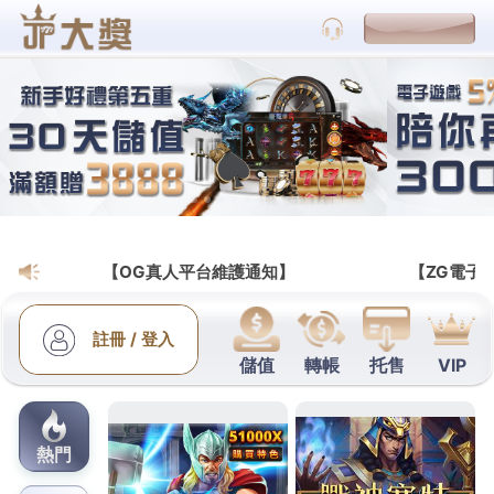
3A娛樂城登入口官網
開
啟
資
主
要
搜尋
訊
選
首頁
»
真正值得信賴的品牌！3A娛樂城用實力打造業
單
搜尋
欄
界最高信譽
近期文章
智慧與勇氣的最終試煉！3A娛樂城德州撲克高手齊聚一堂
真正值得信賴的品牌！
3A娛樂城天天簽到送好禮！累積好運讓你的帳戶餘額天天增長
3A娛樂城用實力打造業
質感設計再進化，3A娛樂城打造最舒適的視聽饗宴
不需等待實體賽事，3A娛樂城虛擬體育24小時不停歇
界最高信譽
3A娛樂城超高留存率娛樂品牌，玩家一致優質好評
作者:
ap_admin
發佈日期:
2026 年 5 月 22 日
線上娛樂城品牌百百種，但真正能讓玩家安心託付
近期留言
的，只有
3A娛樂城
，我們深知在博弈世界中，誠信是
尚無留言可供顯示。
唯一的基石，因此，3A娛樂城自創立以來，便堅持使