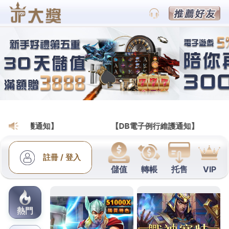
3A娛樂城登入口官網
開
啟
資
主
要
搜尋
訊
選
首頁
»
3A娛樂城是一個專注於現金投注的線上遊戲平
單
搜尋
欄
台
近期文章
質感設計再進化，3A娛樂城打造最舒適的視聽饗宴
3A娛樂城是一個專注於
不需等待實體賽事，3A娛樂城虛擬體育24小時不停歇
現金投注的線上遊戲平
3A娛樂城超高留存率娛樂品牌，玩家一致優質好評
3A娛樂城多重加密金流防護，保障資金每一步流轉
台
魔龍再現爆分狂潮，3A娛樂城超熱門電子遊戲讓你欲罷不能
作者:
ap_admin
發佈日期:
2025 年 6 月 5 日
3A娛樂城
不僅是遊戲的領航者，更是玩家心中最信賴
近期留言
的娛樂平台！無論你喜愛體育賽事、電競競賽、棋牌
尚無留言可供顯示。
遊戲，還是追求極致的真人娛樂與彩票投注，多元的