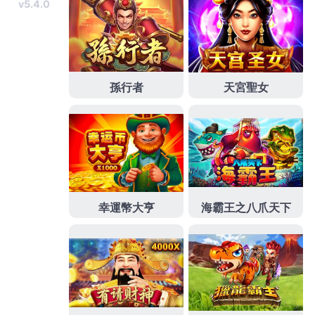
需
的
等
視
待
聽
實
饗
3A娛樂城超高留存率娛
體
宴
賽
樂品牌，玩家一致優質
事，
好評
3A
娛
作者:
ap_admin
發佈日期:
2026 年 7 月 24 日
樂
城
一個好的博奕平台，不僅能吸引新玩家，更能留住老
虛
玩家…
擬
體
3A
閱讀全文
育
娛
24
樂
小
城
時
超
不